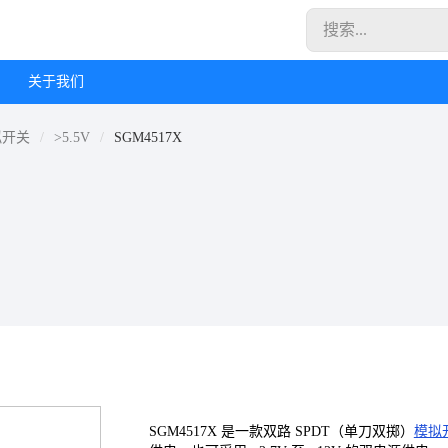
关于我们
拟开关
>5.5V
SGM4517X
SGM4517X 是一款双路 SPDT（单刀双掷）
模拟