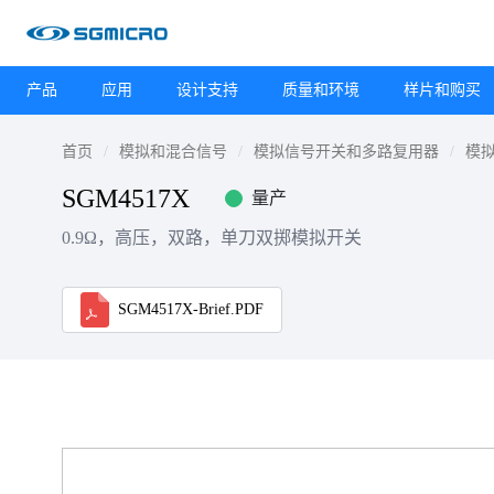
产品
应用
设计支持
质量和环境
样片和购买
首页
模拟和混合信号
模拟信号开关和多路复用器
模
SGM4517X
量产
0.9Ω，高压，双路，单刀双掷模拟开关
SGM4517X-Brief.PDF