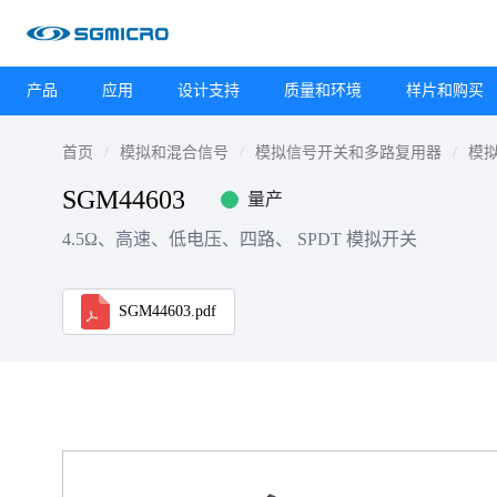
产品
应用
设计支持
质量和环境
样片和购买
首页
模拟和混合信号
模拟信号开关和多路复用器
模
SGM44603
量产
4.5Ω、高速、低电压、四路、 SPDT 模拟开关
SGM44603.pdf