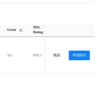
MSL
Operating
Material
Green
Rating
Temperature Range
Content
Yes
MSL1
-40℃ to +85℃
购买
申请样片
查看