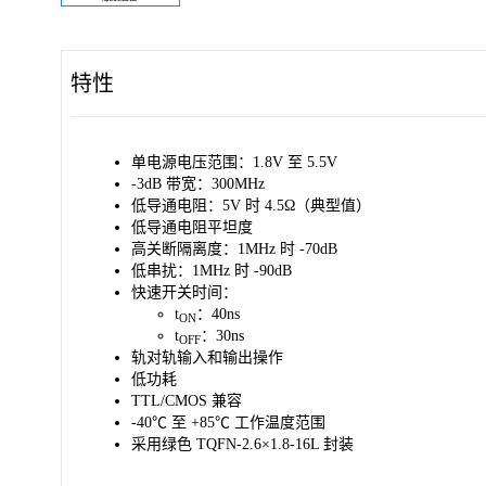
特性
单电源电压范围：1.8V 至 5.5V
-3dB 带宽：300MHz
低导通电阻：5V 时 4.5Ω（典型值）
低导通电阻平坦度
高关断隔离度：1MHz 时 -70dB
低串扰：1MHz 时 -90dB
快速开关时间：
t
：40ns
ON
t
：30ns
OFF
轨对轨输入和输出操作
低功耗
TTL/CMOS 兼容
-40℃ 至 +85℃ 工作温度范围
采用绿色 TQFN-2.6×1.8-16L 封装