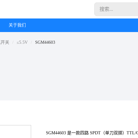
关于我们
拟开关
≤5.5V
SGM44603
SGM44603 是一款四路 SPDT（单刀双掷）TTL/