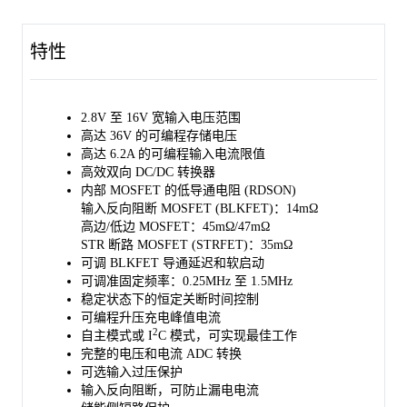
被移除的电源。BLKFET 的电流限制可在 1.2A 至 6.2A 范围内进
行编程设置。总线过压保护阈值可根据输入电源的标称电压
特性
2
（3.3V、5V 或 12V）通过 OVP 引脚进行选择。I
C 接口用于设
置输入电流限值、开关频率、升压峰值电流限值，以及测量储能
电容和等效串联电阻（ESR）。此外，该接口还用于监控系统变
量和状态，例如输入电压、输入电流、总线电压和储能电压。
2.8V 至 16V 宽输入电压范围
高达 36V 的可编程存储电压
SGM41664 采用绿色 TQFN-4×4-25L 封装，能够实现紧凑的布局
高达 6.2A 的可编程输入电流限值
设计，节省空间，从而为 SSD 提供更高的内存容量。
高效双向 DC/DC 转换器
内部 MOSFET 的低导通电阻 (RDSON)
输入反向阻断 MOSFET (BLKFET)：14mΩ
高边/低边 MOSFET：45mΩ/47mΩ
STR 断路 MOSFET (STRFET)：35mΩ
可调 BLKFET 导通延迟和软启动
可调准固定频率：0.25MHz 至 1.5MHz
稳定状态下的恒定关断时间控制
可编程升压充电峰值电流
2
自主模式或 I
C 模式，可实现最佳工作
完整的电压和电流 ADC 转换
可选输入过压保护
输入反向阻断，可防止漏电电流