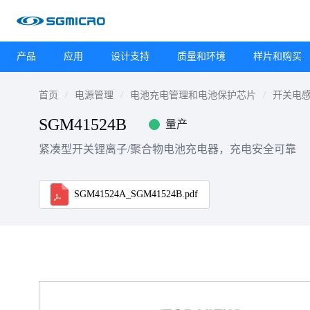
产品
应用
设计支持
质量和环境
样片和购买
首页
电源管理
电池充电管理和电池保护芯片
开关电
SGM41524B
量产
紧凑型开关锂离子/聚合物电池充电器，充电安全可靠
SGM41524A_SGM41524B.pdf