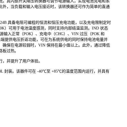
统。其内部开关降压转换器可调节电源输入，实现电池充电和系
此外，当负载和输入电压接近时，该转换器还可作为简单的直通
M41524B 具备电阻可编程的恒流和恒压充电功能，以及充电限制定时
= 3950K）可用于电池温度感测，同时支持内部结温监测。IND 状态
输入正常（POK）、充电中（CHG）、VIN 过压（POK 和
。输出端提供电压折返功能，可在为系统供电的同时保持电池电量并
确保在电源较弱时，VIN 保持在最小值以上。此外，通过降低
路板过热。
行，并提升了用户体验。
2×3-8BL 封装。该器件可在 -40℃至 +85℃的温度范围内运行，并具有