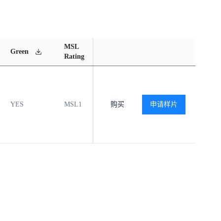
MSL
Operating
Material
Green
Rating
Temperature Range
Content
YES
MSL1
-40℃ to +85℃
购买
申请样片
查看