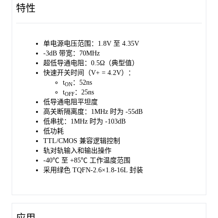
+85℃的环境温度范围内工作。
特性
单电源电压范围：1.8V 至 4.35V
-3dB 带宽：70MHz
超低导通电阻：0.5Ω（典型值）
快速开关时间（V+ = 4.2V）：
t
：52ns
ON
t
：25ns
OFF
低导通电阻平坦度
高关断隔离度：1MHz 时为 -55dB
低串扰：1MHz 时为 -103dB
低功耗
TTL/CMOS 兼容逻辑控制
轨对轨输入和输出操作
-40℃ 至 +85℃ 工作温度范围
采用绿色 TQFN-2.6×1.8-16L 封装