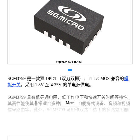
SGM3799 是一款双 DPDT（双刀双掷）、TTL/CMOS 兼容的
模
拟开关
，采用 1.8V 至 4.35V 的单电源供电。
SGM3799 具有低导通电阻、低工作电压和快速开关时间等特性。
More
其高性能使其非常适合多种应用，例如便携式设备、音频和视频
信号路由等。此外，SGM3799 可用作双路 2 选 1 的多路复用器/
多路分解器，因为它具备两个逻辑控制输入。低功耗也是其成为
理想选择的重要原因之一。
SGM3799 采用绿色 TQFN-2.6×1.8-16L 封装，可在 -40℃至