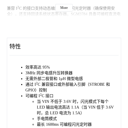
2
More
兼容 I
C 的接口支持动态编程电流和闪光定时器（确保使用安
全），还支持回读系统状态寄存器。SGM3784 具备可编程直流电
池电流限制功能，即便在 LED 正向电压和电池电压波动较大的系
统中，也能提供最大 LED 电流。这款 LED 闪光灯驱动器在整个
电池电压范围内，都有着出色的转换效率。
可通过 GPIO 引脚设置发送器掩码（TxMASK）输入。当该输入
特性
用作 TxMASK 输入时，LED1 和 LED2 的闪光电流会降至预设的
TxMASK 电流水平。
SGM3784 采用 WLCSP-2×1.6-12B 封装，工作温度范围为-40℃至
效率高达 95%
+85℃。
3MHz 同步电感升压转换器
无需外部二极管和 1μH 微型电感
2
通过 I
C 兼容接口或外部输入引脚（STROBE 和
GPIO）控制
2
可编程 I
C 接口
当 VIN 不低于 3.6V 时，闪光模式下每个
LED 输出电流高达 1.1A（当 VIN 低于 3.6V
时，总 LED 电流为 1.5A）
手电筒模式
最长 1600ms 可编程闪光定时器