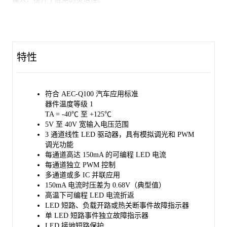
SGM3778Q 每通道可支持1至3个LED，单通道LED电流最高达
150mA；若将三路输出并联，还能提供最高450mA的LED电流。
SGM3778Q 具备全面的保护功能，包括短路保护、单LED短路保
特性
护、开路负载保护、电池短路保护以及热关断。当发生故障时，
nFAULT和/或nFAULT_S引脚会将故障状态反馈给MCU。
除热关断保护外，SGM3778Q 还通过TEMP引脚提供可编程热折
符合 AEC-Q100 汽车应用标准
返功能，可降低高结温环境下的功耗。
器件温度等级 1
该器件符合AEC-Q100标准（即汽车电子委员会(AEC)Q100 1级标
TA = -40℃ 至 +125℃
准），适用于汽车应用。
5V 至 40V 宽输入电压范围
3 通道线性 LED 驱动器，具有模拟调光和 PWM
SGM3778Q 采用绿色环保的TSSOP-16（裸露焊盘）封装。
调光功能
每通道高达 150mA 的可编程 LED 电流
每通道独立 PWM 控制
多通道或多 IC 并联应用
150mA 电流时压差为 0.68V（典型值）
高温下可编程 LED 电流折返
LED 短路、负载开路或热关断事件故障指示器
单 LED 短路事件独立故障指示器
LED 接地短路保护