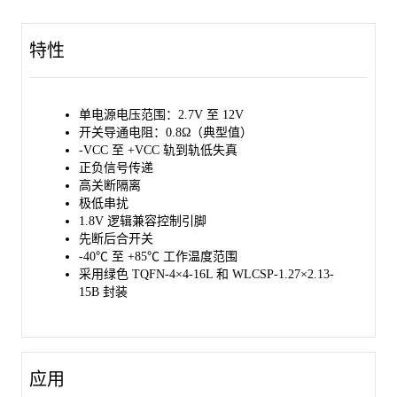
工作温度范围为-40℃至+85℃。
特性
单电源电压范围：2.7V 至 12V
开关导通电阻：0.8Ω（典型值）
-VCC 至 +VCC 轨到轨低失真
正负信号传递
高关断隔离
极低串扰
1.8V 逻辑兼容控制引脚
先断后合开关
-40℃ 至 +85℃ 工作温度范围
采用绿色 TQFN-4×4-16L 和 WLCSP-1.27×2.13-
15B 封装
应用