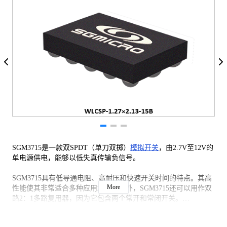
SGM3715是一款双SPDT（单刀双掷）
模拟开关
，由2.7V至12V的
单电源供电，能够以低失真传输负信号。
SGM3715具有低导通电阻、高耐压和快速开关时间的特点。其高
More
性能使其非常适合多种应用场景。此外，SGM3715还可以用作双
路2：1多路复用器，因为它包含两个常开和常闭开关。
SGM3715采用绿色TQFN-4×4-16L和WLCSP-1.27×2.13-15B封装，