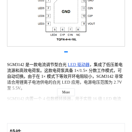
SGM3142 是一款电流调节型白光
LED 驱动器
，集成了低压差电
流源和高效电荷泵。这款电荷泵具备 1×/1.5× 分数工作模式，可
自动切换。由于在 1× 模式下等效开环电阻较小，SGM3142 非常
适合用锂离子电池供电的白光 LED 应用，电源电压范围为 2.7V
至 5.5V。
More
SGM3142 内置一个 4 位数模转换器，用于实现 16 级 LED 电流
控制。LED 电流可通过 EN/SET 引脚的串行脉冲输入信号，在
1.25mA 至 20mA 范围内设置。内置的软启动电路能避免启动和
模式转换期间出现过大的浪涌电流。
SGM3142 采用绿色 TQFN-4×4-16L 封装，额定环境温度范围为