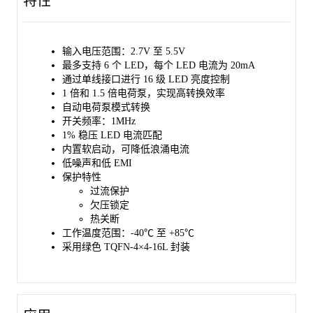
特性
-40℃ 至 +85℃。
输入电压范围：2.7V 至 5.5V
最多支持 6 个 LED，每个 LED 电流为 20mA
通过单线接口进行 16 级 LED 亮度控制
1 倍和 1.5 倍电荷泵，实现高转换效率
自动电荷泵模式转换
开关频率：1MHz
1% 稳压 LED 电流匹配
内置软启动，可降低浪涌电流
低噪声和低 EMI
保护特性
过流保护
欠压锁定
热关断
工作温度范围：-40℃ 至 +85℃
采用绿色 TQFN-4×4-16L 封装