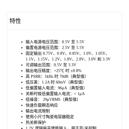
SGM2077A 采用绿色 WLCSP-0.8×1.2-6B-A 封装，其工作温度范
围为 -40℃ 至 +125℃。
特性
输入电源电压范围：0.5V 至 5.5V
偏置电源电压范围：2.5V 至 5.5V
固定输出 0.75V、0.8V、0.85V、1.0V、1.05V、
1.1V、1.15V、1.2V、1.8V、2.8V、3.0V 和 3.3V
可调输出范围：0.5V 至 3.3V
输出电压精度：+25℃ 时 ±0.8%
高 PSRR：1kHz 时 70dB（典型值）
低压差：1.2A 时 60mV（典型值）
低偏置输入电流：96μA（典型值）
关断时极低偏置输入电流：< 1μA
低噪音： 29μVRMS（典型值）
快速负载瞬态响应
输出电流限制
使用小尺寸陶瓷电容器稳定
热关断保护
1.2V 逻辑电平使能输入，用于开/关控制