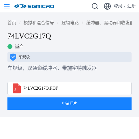
登录
/
注册
首页
模拟和混合信号
逻辑电路
缓冲器、驱动器和收发器
74LVC2G17Q
量产
车规级
车规级，双通道缓冲器，带施密特触发器
74LVC2G17Q.PDF
申请样片