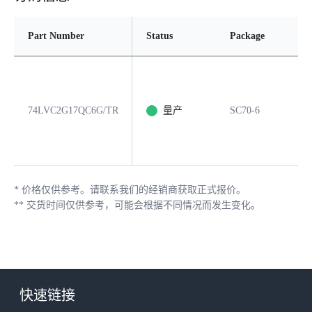
Part Number
Status
Package
Pi
74LVC2G17QC6G/TR
量产
SC70-6
6
*
价格仅供参考。请联系我们的经销商获取正式报价。
**
交货时间仅供参考，可能会根据不同情况而发生变化。
快速链接