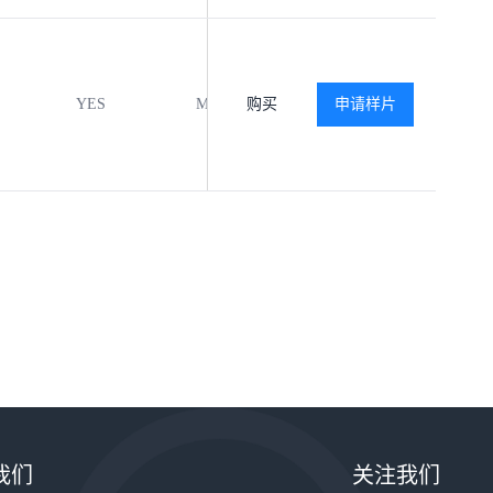
YES
MSL3
购买
-40℃ to +125℃
申请样片
查
我们
关注我们