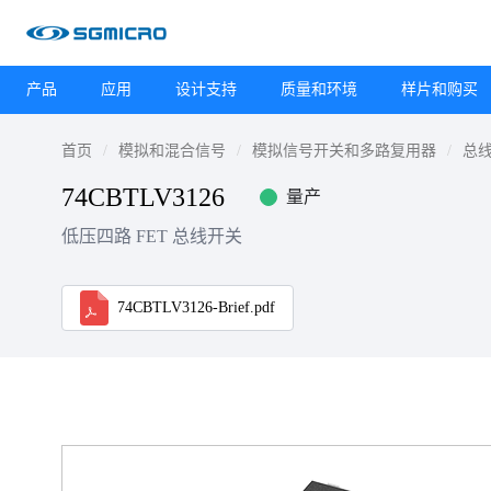
产品
应用
设计支持
质量和环境
样片和购买
首页
模拟和混合信号
模拟信号开关和多路复用器
总
74CBTLV3126
量产
低压四路 FET 总线开关
74CBTLV3126-Brief.pdf