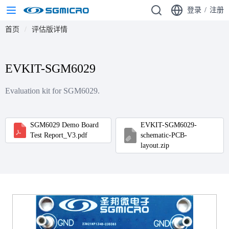
登录
/
注册
首页
评估版详情
EVKIT-SGM6029
Evaluation kit for SGM6029.
SGM6029 Demo Board
EVKIT-SGM6029-
Test Report_V3.pdf
schematic-PCB-
layout.zip