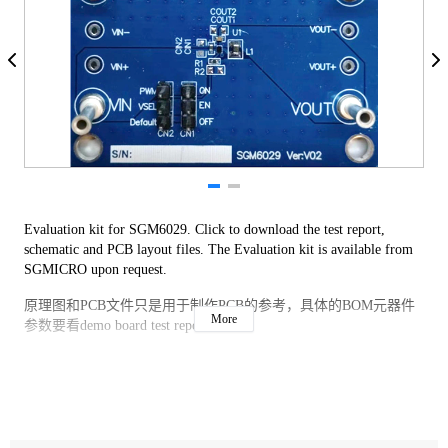
Evaluation kit for SGM6029. Click to download the test report, 
schematic and PCB layout files. The Evaluation kit is available from 
SGMICRO upon request.
原理图和PCB文件只是用于制作PCB的参考，具体的BOM元器件
More
参数要看demo board test report。